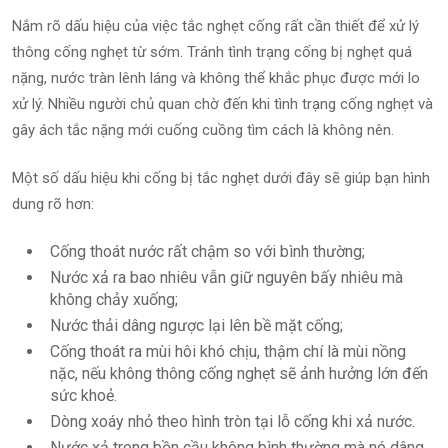
Nắm rõ dấu hiệu của việc tắc nghẹt cống rất cần thiết để xử lý
thông cống nghẹt từ sớm. Tránh tình trạng cống bị nghẹt quá
nặng, nước tràn lênh láng và không thể khắc phục được mới lo
xử lý. Nhiều người chủ quan chờ đến khi tình trạng cống nghẹt và
gây ách tắc nặng mới cuống cuồng tìm cách là không nên.
Một số dấu hiệu khi cống bị tắc nghẹt dưới đây sẽ giúp bạn hình
dung rõ hơn:
Cống thoát nước rất chậm so với bình thường;
Nước xả ra bao nhiêu vẫn giữ nguyên bấy nhiêu mà
không chảy xuống;
Nước thải dâng ngược lại lên bề mặt cống;
Cống thoát ra mùi hôi khó chịu, thậm chí là mùi nồng
nặc, nếu không thông cống nghẹt sẽ ảnh hưởng lớn đến
sức khoẻ.
Dòng xoáy nhỏ theo hình tròn tại lỗ cống khi xả nước.
Nước xả trong bồn cầu không bình thường mà nó dâng