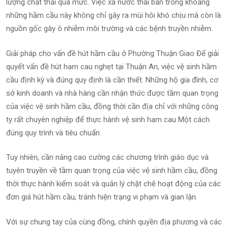
lượng chất thải quá mức. Việc xả nước thải bẩn trong khoảng
những hầm cầu này không chỉ gây ra mùi hôi khó chịu mà còn là
nguồn gốc gây ô nhiễm môi trường và các bệnh truyền nhiễm.
Giải pháp cho vấn đề hút hầm cầu ở Phường Thuận Giao Để giải
quyết vấn đề hút ham cau nghẹt tại Thuận An, việc vệ sinh hầm
cầu định kỳ và đúng quy định là cần thiết. Những hộ gia đình, cơ
sở kinh doanh và nhà hàng cần nhận thức được tầm quan trọng
của việc vệ sinh hầm cầu, đồng thời cần địa chỉ với những công
ty rất chuyên nghiệp để thực hành vệ sinh ham cau Một cách
đúng quy trình và tiêu chuẩn.
Tuy nhiên, cần nâng cao cường các chương trình giáo dục và
tuyên truyền về tầm quan trọng của việc vệ sinh hầm cầu, đồng
thời thực hành kiểm soát và quản lý chặt chẽ hoạt động của các
đơn giá hút hầm cầu, tránh hiện trạng vi phạm và gian lận.
Với sự chung tay của cùng đồng, chính quyền địa phương và các