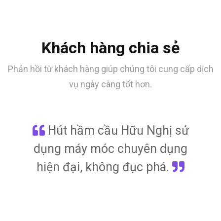
Khách hàng chia sẻ
Phản hồi từ khách hàng giúp chúng tôi cung cấp dịch
vụ ngày càng tốt hơn.
Gia đình và công ty của tôi
Hút hầm cầu Hữu Nghị sử
Cảm ơn Hút hầm cầu Hữu
Hút hầm cầu Hữu Nghị
Hút hầm cầu Hữu Nghị
Nghị – Rất nhanh chóng gọn
dụng máy móc chuyên dụng
đã sử dụng dịch vụ Hút hầm
làm xong trả lại không gian
tính giá thành cụ thể minh
cầu Hữu Nghị 10 năm nay.
gàng giúp chúng tôi tiết kiệm
bạch, không có chi phí phát
hiện đại, không đục phá.
sạch sẽ nguyên vẹn như
trước khi làm. Tôi rất hài
thời gian.
sinh.
lòng.