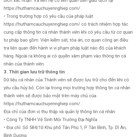
đích xác nhận. Và liên hệ có liên quan đến giao dịch tại
https://huthamcauchuyennghiep.com/ .
• Trong trường hợp có yêu cầu của pháp luật:
https://huthamcauchuyennghiep.com/ có trách nhiệm hợp tác
cung cấp thông tin cá nhân thành viên khi có yêu cầu từ cơ quan
tư pháp bao gồm: Viện kiểm sát, tòa án, cơ quan công an điều
tra liên quan đến hành vi vi phạm pháp luật nào đó của khách
hàng. Ngoài ra không ai có quyền xâm phạm vào thông tin cá
nhân của thành viên.
3. Thời gian lưu trữ thông tin
Dữ liệu cá nhân của Thành viên sẽ được lưu trữ cho đến khi có
yêu cầu hủy bỏ. Còn lại trong mọi trường hợp thông tin cá nhân
thành viên sẽ được bảo mật trên máy chủ của
https://huthamcauchuyennghiep.com/ .
Địa chỉ của đơn vị thu thập và quản lý thông tin cá nhân:
• Công Ty TNHH Vệ Sinh Môi Trường Đại Nghĩa
• Địa chỉ: Số 584/10 Khu phố Tân Phú 1, P. Tân Bình, Tp. Dĩ An,
Bình Dương